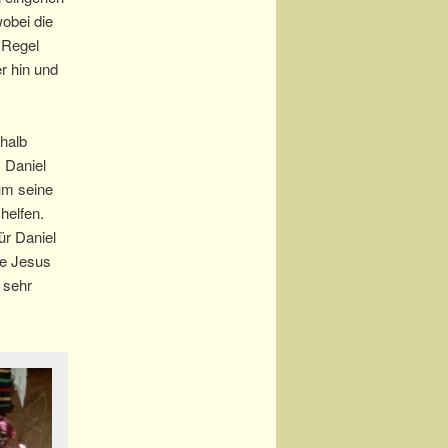
obei die
 Regel
r hin und
rhalb
 Daniel
um seine
helfen.
ür Daniel
ie Jesus
 sehr