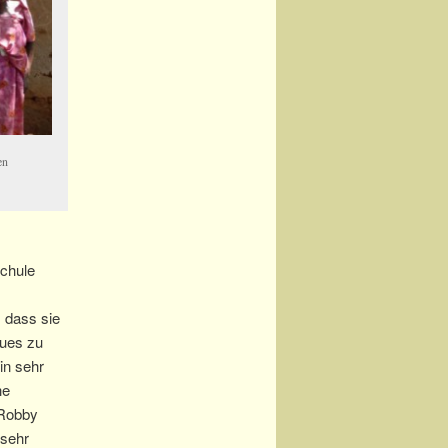
en
Schule
, dass sie
eues zu
in sehr
he
Robby
 sehr