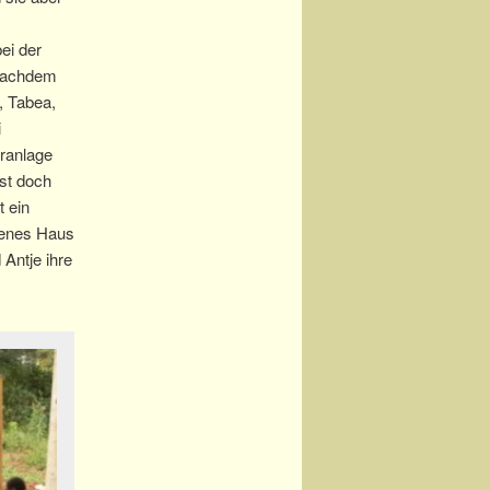
ei der
 Nachdem
, Tabea,
i
ranlage
ist doch
t ein
genes Haus
Antje ihre