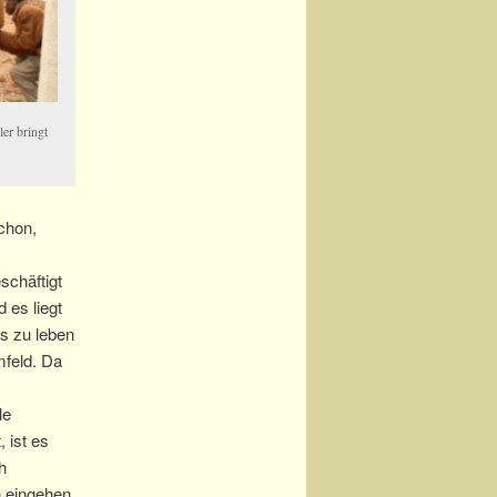
er bringt
schon,
schäftigt
 es liegt
s zu leben
mfeld. Da
le
, ist es
h
n eingehen