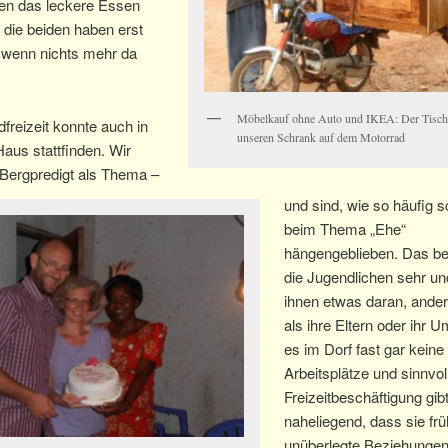
en das leckere Essen
die beiden haben erst
, wenn nichts mehr da
Möbelkauf ohne Auto und IKEA: Der Tischl
freizeit konnte auch in
unseren Schrank auf dem Motorrad
aus stattfinden. Wir
 Bergpredigt als Thema –
und sind, wie so häufig 
beim Thema „Ehe“
hängengeblieben. Das be
die Jugendlichen sehr und
ihnen etwas daran, ander
als ihre Eltern oder ihr U
es im Dorf fast gar keine
Arbeitsplätze und sinnvol
Freizeitbeschäftigung gibt
naheliegend, dass sie frü
unüberlegte Beziehunge