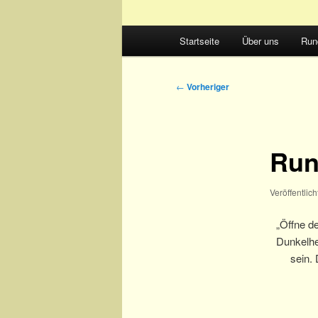
Hauptmenü
Startseite
Über uns
Run
Beitragsnavigation
←
Vorheriger
Run
Veröffentlic
„Öffne de
Dunkelhe
sein. 