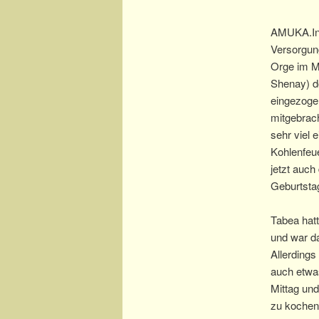
AMUKA.
I
Versorgun
Orge im Ma
Shenay) d
eingezoge
mitgebrach
sehr viel 
Kohlenfeu
jetzt auch
Geburtstag
Tabea hat
und war da
Allerdings
auch etwa
Mittag und
zu kochen