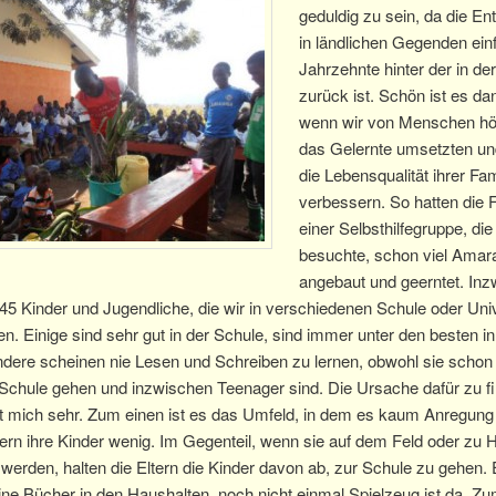
geduldig zu sein, da die En
in ländlichen Gegenden ein
Jahrzehnte hinter der in de
zurück ist. Schön ist es d
wenn wir von Menschen hör
das Gelernte umsetzten un
die Lebensqualität ihrer Fam
verbessern. So hatten die 
einer Selbsthilfegruppe, die
besuchte, schon viel Amar
angebaut und geerntet. In
45 Kinder und Jugendliche, die wir in verschiedenen Schule oder Uni
en. Einige sind sehr gut in der Schule, sind immer unter den besten in
dere scheinen nie Lesen und Schreiben zu lernen, obwohl sie schon 
Schule gehen und inzwischen Teenager sind. Die Ursache dafür zu f
t mich sehr. Zum einen ist es das Umfeld, in dem es kaum Anregung 
dern ihre Kinder wenig. Im Gegenteil, wenn sie auf dem Feld oder zu
werden, halten die Eltern die Kinder davon ab, zur Schule zu gehen. 
ine Bücher in den Haushalten, noch nicht einmal Spielzeug ist da. Zum 