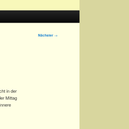
Nächster
→
cht in der
er Mittag
 innere