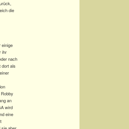
urück,
ich die
 einige
 ihr
eder nach
 dort als
einer
ion
or Robby
ang an
GA wird
und eine
t
 sie aber