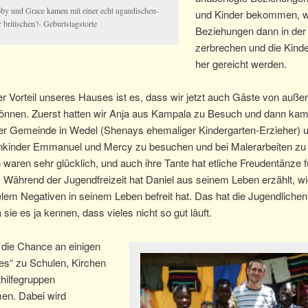
by und Grace kamen mit einer echt ugandischen-
und Kinder bekommen, w
 britischen?- Geburtstagstorte
Beziehungen dann in der
zerbrechen und die Kinde
her gereicht werden.
er Vorteil unseres Hauses ist es, dass wir jetzt auch Gäste von auße
können. Zuerst hatten wir Anja aus Kampala zu Besuch und dann kam
er Gemeinde in Wedel (Shenays ehemaliger Kindergarten-Erzieher) 
nkinder Emmanuel und Mercy zu besuchen und bei Malerarbeiten zu 
 waren sehr glücklich, und auch ihre Tante hat etliche Freudentänze f
! Während der Jugendfreizeit hat Daniel aus seinem Leben erzählt, w
elem Negativen in seinem Leben befreit hat. Das hat die Jugendlichen
 sie es ja kennen, dass vieles nicht so gut läuft.
 die Chance an einigen
es“ zu Schulen, Kirchen
hilfegruppen
men. Dabei wird