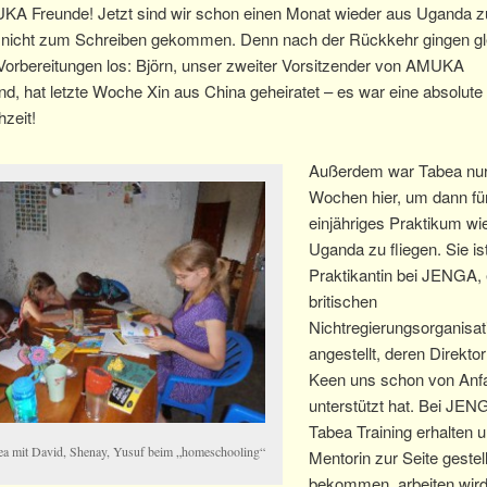
KA Freunde! Jetzt sind wir schon einen Monat wieder aus Uganda z
 nicht zum Schreiben gekommen. Denn nach der Rückkehr gingen gle
Vorbereitungen los: Björn, unser zweiter Vorsitzender von AMUKA
d, hat letzte Woche Xin aus China geheiratet – es war eine absolute
zeit!
Außerdem war Tabea nur
Wochen hier, um dann für
einjähriges Praktikum wi
Uganda zu fliegen. Sie ist
Praktikantin bei JENGA, 
britischen
Nichtregierungsorganisat
angestellt, deren Direkt
Keen uns schon von Anf
unterstützt hat. Bei JEN
Tabea Training erhalten 
ea mit David, Shenay, Yusuf beim „homeschooling“
Mentorin zur Seite gestell
bekommen, arbeiten wird