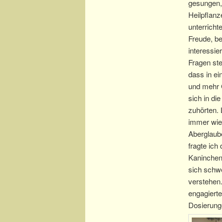
gesungen,
Heilpflan
unterricht
Freude, be
interessie
Fragen ste
dass in e
und mehr 
sich in di
zuhörten. 
immer wied
Aberglaube
fragte ich
Kaninchenf
sich schwe
verstehen
engagierte
Dosierunge