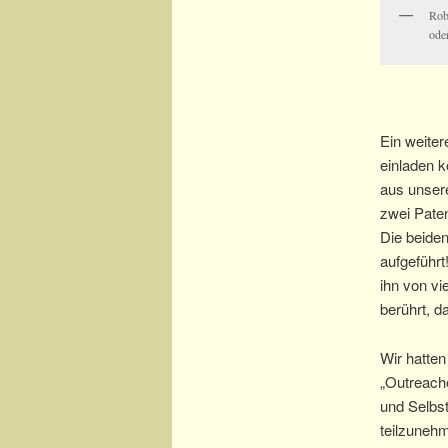
Rob
oder
Ein weiter
einladen 
aus unser
zwei Pate
Die beiden
aufgeführt
ihn von vi
berührt, da
Wir hatten
„Outreach
und Selbst
teilzuneh