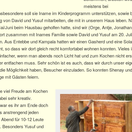
meistens bei
nsbesondere soll sie Iname im Kinderprogramm unterstützen, sowie b
g von David und Yusuf mitarbeiten, die mit in unserem Haus leben.
i/Juni beim Hausbau geholfen hatte, sind wir (Orge, Antje, Jonathan
ort zusammen mit Inames Familie sowie David und Yusuf am 20. Jul
n. Aus Entebbe und Kampala hatten wir einen Gasherd und eine Sola
t, so dass wir dort gleich recht komfortabel wohnen konnten. Vieles 
einfacher, wenn man abends noch Licht hat und zum Kochen nicht ers
er entfachen muss. Sehr schön ist es auch, dass wir durch unser ei
 die Möglichkeit haben, Besucher einzuladen. So konnten Shenay und 
e mit Gästen feiern.
te viel Freude am Kochen
bei sehr kreativ.
 war es ihr am Ende doch
s anstrengend jeden
 Abend für 10-12 Leute
. Besonders Yusuf und