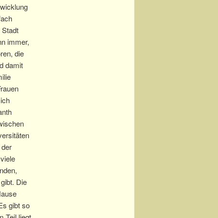
twicklung
fach
r Stadt
ann immer,
en, die
d damit
ilie
Frauen
 ich
anth
zwischen
versitäten
 der
viele
inden,
gibt. Die
 Hause
Es gibt so
Teil liegt