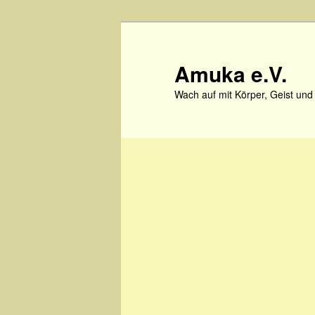
Zum
primären
Inhalt
Amuka e.V.
springen
Wach auf mit Körper, Geist und