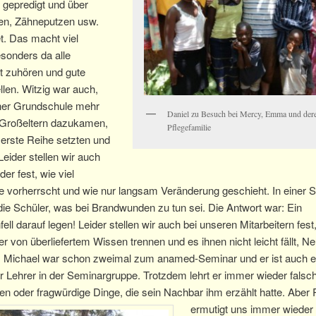
 gepredigt und über
zen, Zähneputzen usw.
et. Das macht viel
sonders da alle
rt zuhören und gute
llen. Witzig war auch,
iner Grundschule mehr
Daniel zu Besuch bei Mercy, Emma und der
Großeltern dazukamen,
Pflegefamilie
e erste Reihe setzten und
Leider stellen wir auch
er fest, wie viel
 vorherrscht und wie nur langsam Veränderung geschieht. In einer 
 die Schüler, was bei Brandwunden zu tun sei. Die Antwort war: Ein
ell darauf legen! Leider stellen wir auch bei unseren Mitarbeitern fest
r von überliefertem Wissen trennen und es ihnen nicht leicht fällt, N
. Michael war schon zweimal zum anamed-Seminar und er ist auch e
r Lehrer in der Seminargruppe. Trotzdem lehrt er immer wieder falsc
n oder fragwürdige Dinge, die sein Nachbar ihm erzählt hatte.
Aber 
ermutigt uns immer wieder