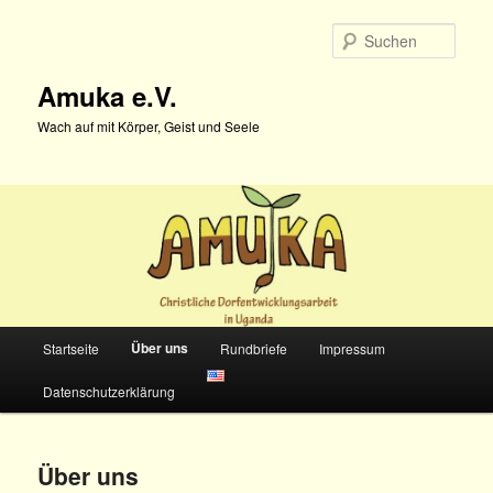
Zum
primären
Such
Inhalt
springen
Amuka e.V.
Wach auf mit Körper, Geist und Seele
Hauptmenü
Über uns
Startseite
Rundbriefe
Impressum
Datenschutzerklärung
Über uns