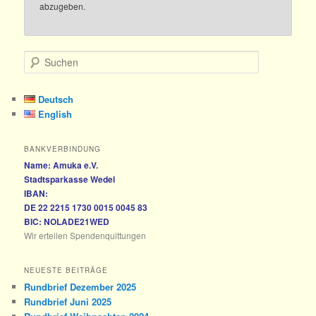
abzugeben.
S
u
c
h
Deutsch
e
English
n
BANKVERBINDUNG
Name: Amuka e.V.
Stadtsparkasse Wedel
IBAN:
DE 22 2215 1730 0015 0045 83
BIC: NOLADE21WED
Wir erteilen Spendenquittungen
NEUESTE BEITRÄGE
Rundbrief Dezember 2025
Rundbrief Juni 2025