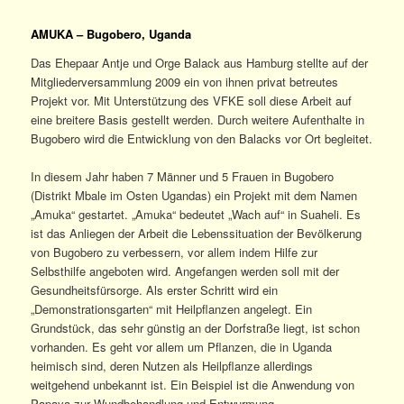
AMUKA – Bugobero, Uganda
Das Ehepaar Antje und Orge Balack aus Hamburg stellte auf der
Mitgliederversammlung 2009 ein von ihnen privat betreutes
Projekt vor. Mit Unterstützung des VFKE soll diese Arbeit auf
eine breitere Basis gestellt werden. Durch weitere Aufenthalte in
Bugobero wird die Entwicklung von den Balacks vor Ort begleitet.
In diesem Jahr haben 7 Männer und 5 Frauen in Bugobero
(Distrikt Mbale im Osten Ugandas) ein Projekt mit dem Namen
„Amuka“ gestartet. „Amuka“ bedeutet „Wach auf“ in Suaheli. Es
ist das Anliegen der Arbeit die Lebenssituation der Bevölkerung
von Bugobero zu verbessern, vor allem indem Hilfe zur
Selbsthilfe angeboten wird. Angefangen werden soll mit der
Gesundheitsfürsorge. Als erster Schritt wird ein
„Demonstrationsgarten“ mit Heilpflanzen angelegt. Ein
Grundstück, das sehr günstig an der Dorfstraße liegt, ist schon
vorhanden. Es geht vor allem um Pflanzen, die in Uganda
heimisch sind, deren Nutzen als Heilpflanze allerdings
weitgehend unbekannt ist. Ein Beispiel ist die Anwendung von
Papaya zur Wundbehandlung und Entwurmung.