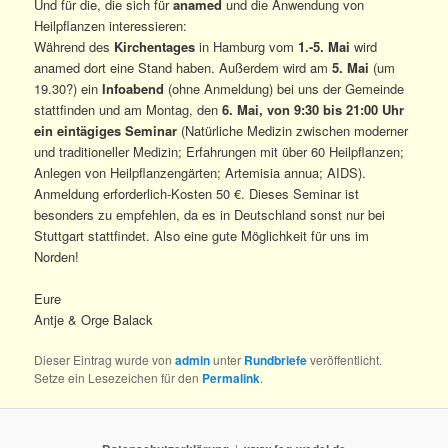
Und für die, die sich für
anamed
und die Anwendung von
Heilpflanzen interessieren:
Während des
Kirchentages
in Hamburg vom
1.-5. Mai
wird
anamed dort eine Stand haben. Außerdem wird am
5. Mai
(um
19.30?) ein
Infoabend
(ohne Anmeldung) bei uns der Gemeinde
stattfinden und am Montag, den
6. Mai, von 9:30 bis 21:00 Uhr
ein eintägiges Seminar
(Natürliche Medizin zwischen moderner
und traditioneller Medizin; Erfahrungen mit über 60 Heilpflanzen;
Anlegen von Heilpflanzengärten; Artemisia annua; AIDS).
Anmeldung erforderlich-Kosten 50 €. Dieses Seminar ist
besonders zu empfehlen, da es in Deutschland sonst nur bei
Stuttgart stattfindet. Also eine gute Möglichkeit für uns im
Norden!
Eure
Antje & Orge Balack
Dieser Eintrag wurde von
admin
unter
Rundbriefe
veröffentlicht.
Setze ein Lesezeichen für den
Permalink
.