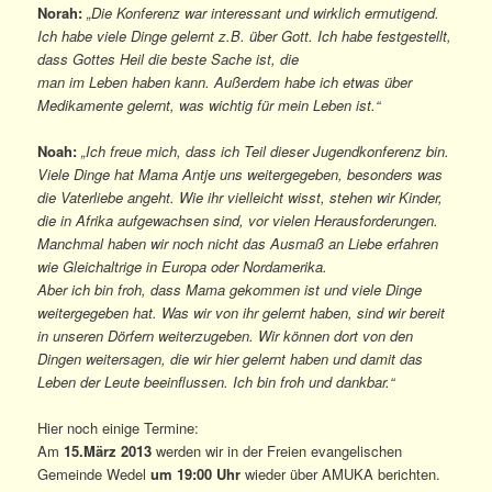
Norah:
„Die Konferenz war interessant und wirklich ermutigend.
Ich habe viele Dinge gelernt z.B. über Gott. Ich habe festgestellt,
dass Gottes Heil die beste Sache ist, die
man im Leben haben kann. Außerdem habe ich etwas über
Medikamente gelernt, was wichtig für mein Leben ist.“
Noah:
„Ich freue mich, dass ich Teil dieser Jugendkonferenz bin.
Viele Dinge hat Mama Antje uns weitergegeben, besonders was
die Vaterliebe angeht. Wie ihr vielleicht wisst, stehen wir Kinder,
die in Afrika aufgewachsen sind, vor vielen Herausforderungen.
Manchmal haben wir noch nicht das Ausmaß an Liebe erfahren
wie Gleichaltrige in Europa oder Nordamerika.
Aber ich bin froh, dass Mama gekommen ist und viele Dinge
weitergegeben hat. Was wir von ihr gelernt haben, sind wir bereit
in unseren Dörfern weiterzugeben. Wir können dort von den
Dingen weitersagen, die wir hier gelernt haben und damit das
Leben der Leute beeinflussen. Ich bin froh und dankbar.“
Hier noch einige Termine:
Am
15.März 2013
werden wir in der Freien evangelischen
Gemeinde Wedel
um 19:00 Uhr
wieder über AMUKA berichten.