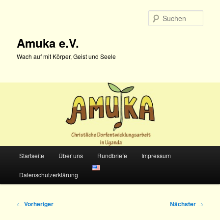
Zum
primären
Such
Inhalt
springen
Amuka e.V.
Wach auf mit Körper, Geist und Seele
Hauptmenü
Startseite
Über uns
Rundbriefe
Impressum
Datenschutzerklärung
Beitragsnavigation
←
Vorheriger
Nächster
→