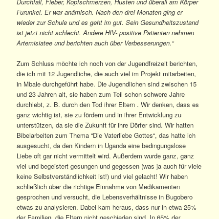
Durchfall, Fieber, Kopfschmerzen, Husten und überall am Körper
Furunkel. Er war anämisch. Nach den drei Monaten ging er
wieder zur Schule und es geht im gut. Sein Gesundheitszustand
ist jetzt nicht schlecht. Andere HIV- positive Patienten nehmen
Artemisiatee und berichten auch über Verbesserungen.“
Zum Schluss möchte ich noch von der Jugendfreizeit berichten,
die ich mit 12 Jugendliche, die auch viel im Projekt mitarbeiten,
in Mbale durchgeführt habe. Die Jugendlichen sind zwischen 15
und 23 Jahren alt, sie haben zum Teil schon schwere Jahre
durchlebt, z. B. durch den Tod ihrer Eltern . Wir denken, dass es
ganz wichtig ist, sie zu fördern und in ihrer Entwicklung zu
unterstützen, da sie die Zukunft für ihre Dörfer sind. Wir hatten
Bibelarbeiten zum Thema “Die Vaterliebe Gottes“, das hatte ich
ausgesucht, da den Kindern in Uganda eine bedingungslose
Liebe oft gar nicht vermittelt wird. Außerdem wurde ganz, ganz
viel und begeistert gesungen und gegessen (was ja auch für viele
keine Selbstverständlichkeit ist!) und viel gelacht! Wir haben
schließlich über die richtige Einnahme von Medikamenten
gesprochen und versucht, die Lebensverhältnisse in Bugobero
etwas zu analysieren. Dabei kam heraus, dass nur in etwa 25%
der Familien, die Eltern nicht geschieden sind. In 65% der